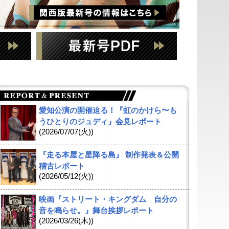
愛知公演の開催迫る！『虹のかけら〜も
うひとりのジュディ』会見レポート
(2026/07/07(火))
『走る本屋と星降る島』 制作発表＆公開
稽古レポート
(2026/05/12(火))
映画『ストリート・キングダム 自分の
音を鳴らせ。』舞台挨拶レポート
(2026/03/26(木))