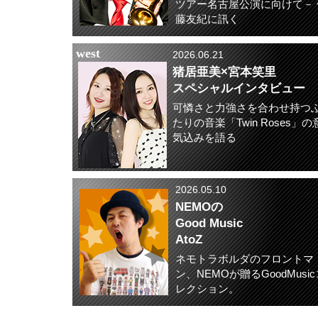
ツアー名古屋公演に向けて－ 
藤友紀に訊く
west
2026.06.21
猪居亜美×宮本笑里
スペシャルインタビュー
可憐さと力強さを合わせ持つ
たりの音楽「Twin Roses」の
気込みを語る
2026.05.10
NEMOの
Good Music
AtoZ
ネモトラボルダのフロントマ
ン、NEMOが贈るGoodMusic
レクション。