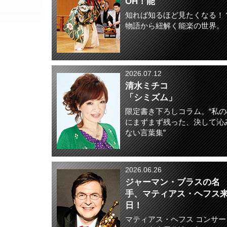
OH！能
知れば知るほど見たくなる！
物語から紐解く能楽の世界。
2026.07.12
清水ミチコ
「シミズム」
限定書き下ろしコラム。“私の
にまずまず残った、決して沁
ない言葉集”
2026.06.26
ジャーマン・ブラスの名
手、マティアス・ヘフス
日！
マティアス・ヘフス コンサー