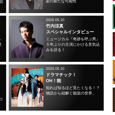
楽の新たな可能性
佐
2026.05.10
竹内涼真
スペシャルインタビュー
ふ
ミュージカル『奇跡を呼ぶ男』
意
５年ぶりの主演にかける意気込
みを語る！
2026.05.10
ドラマチック！
OH！能
知れば知るほど見たくなる！？
物語から紐解く能楽の世界。
コ