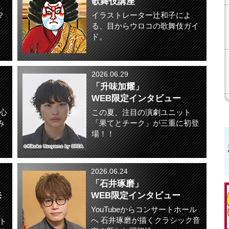
歌舞伎講座
？
イラストレーター辻和子によ
る、目からウロコの歌舞伎ガイ
ド。
2026.06.29
「升味加耀」
WEB限定インタビュー
心
この夏、注目の演劇ユニット
み
「果てとチーク」が三重に初登
場！！
2026.06.24
「石井琢磨」
来
WEB限定インタビュー
YouTubeからコンサートホール
へ 石井琢磨が描くクラシック音
ト